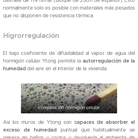
desfase de 11,4 horas (bloque de 25cm de espesor). Esto
normalmente solo es posible con materiales más pesados
que no disponen de resistencia térmica.
Higrorregulación
El bajo coeficiente de difusibilidad al vapor de agua del
autorregulación de la
hormigón celular Ytong permite la
humedad
del aire en el interior de la vivienda.
composición hormigón celular
capaces de absorber el
Así los muros de Ytong son
exceso de humedad
puntual que habitualmente se
genera en baños y cocina, y devolverla al ambiente de